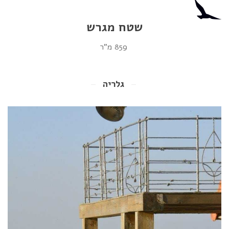
שטח מגרש
859 מ"ר
גלריה