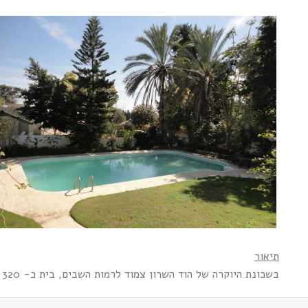
תיאור
בשכונת היוקרה של הוד השרון צמוד לרמות השבים, בית כ- 320 מ"ר שמור, עם תקרות גבוהות גינה מטופחת, בריכת שחייה גדולה ואופציה ליחידה נפרדת.