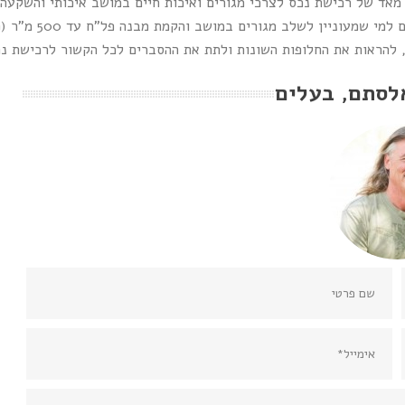
 מאד של רכישת נכס לצרכי מגורים ואיכות חיים במושב איכותי והשקעה 
וניין לשלב מגורים במושב והקמת מבנה פל"ח עד 500 מ"ר (פעילות לא חקלאית) להעברת הפעילות העסקית.
להראות את החלופות השונות ולתת את ההסברים לכל הקשור לרכישת נח
לסתם, בעלים