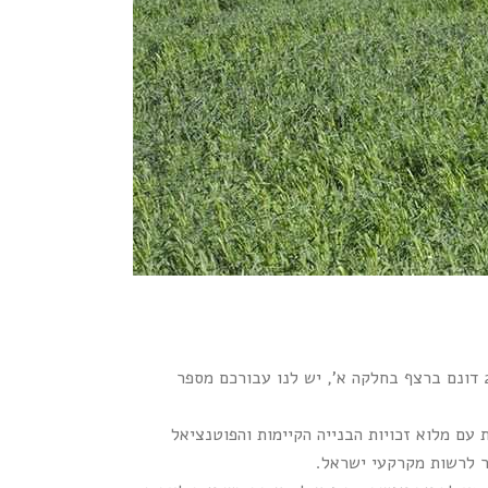
נחלות למכירה בעמק חפר – למי שמחפש לקנות נחלה עם חלקה א' גדולה בין 10 – 28 דונם ברצף בחלקה א', יש לנו עבורכם מספר
 עם מלוא זכויות הבנייה הקיימות והפוטנציאל