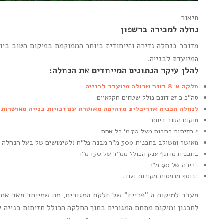
תיאור
נחלה למכירה ברשפון
המיועדת לבנייה.
להלן עיקר הנתונים המייחדים את הנחלה
:
חלקה א' 8 דונם שכולה מיועדת לבנייה.
סה"כ כ 27 דונם כולל שטחים חקלאיים
לנחלה תכנית אדריכלית מדהימה מאושרת עם זכויות בנייה מאושרות של כ 1,300
מיקום הטוב ביותר
2 חזיתות רחבות מעל 70 מ' כל אחת
מאושר ומשולב בתכנית 300 מ"ר מבנה פל"ח (לשימושים של בעל הנחלה שאינה חקלאות – כגון משרדים / סטודיו וכו')
בתכנית מרתף ענק הכולל ממ"ד של 150 מ"ר
בריכה של 90 מ"ר
בנוסף מרפסות מקורות ועוד.
לתכנון ומיקום מתחם המגורים בתוך החלקה הכולל חזיתות בנייה של כ 60 מ' עם מפתחים לכיוון הגינה, הבריכה ולנוף תוך יצירת פרט