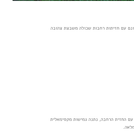
נחלה נדירה והייחודית ביותר הממוקמת במיקום הטוב ביותר ברשפון. במיקום הגבוה ביותר ומשקיף לנוף נמצאת חלקה א' של 8 דונם עם חזיתות רחבות שכולה משבצת צהובה
 דונם, הינה מאושרת למגורים. עובדה זו יחד עם החזית הרחבה, נתנה גמישות מקסימאלית