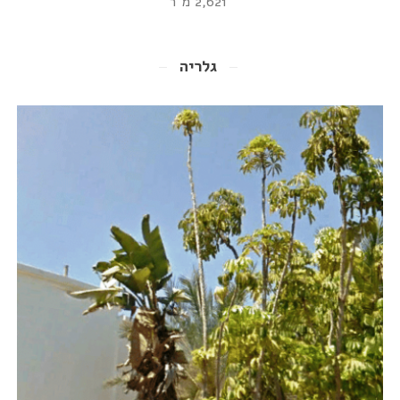
2,621 מ"ר
גלריה