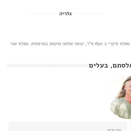
גלריה
למכירה פנטהאוז יוקרתי בצפון תל אביב. כ 880 מ"ר ב 2 קומות. מפלס עיקרי כ 650 מ"ר, קומה שלמה מוקפת במרפסות. מפלס שני
לסתם, בעלים