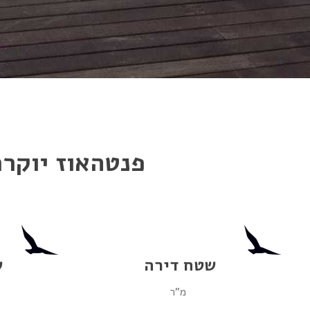
פנטהאוז יוקרת
שטח דירה
ש
מ"ר