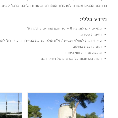
הרחבת הבנים צמודה למועדון הספורט ובטווח הליכה ברגל לבית 
מידע כללי:
משקים / נחלות בין 8 – 10 דונם צמודים בחלקה א'
חזיתות 100 מ'
כ – 5 דקות למחלף וינגייט / א"ת פולג ולצומת בני-דרור. כ 15 דק' להרצלייה פיתוח, 7 דק' מהים.
תחנת רכבת במושב
מועצה אזורית חוף השרון
וילות בהרחבות על מגרשים של חצאי דונם