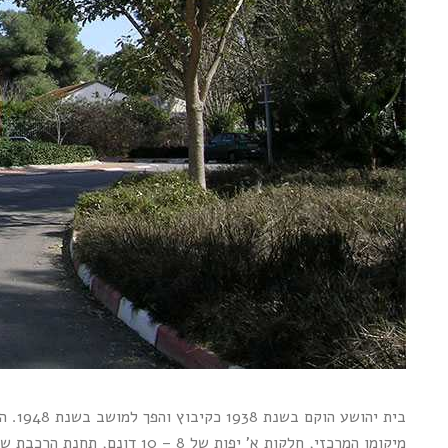
בית יהושע הוקם בשנת 1938 כקיבוץ והפך למושב בשנת 1948. הכפר יושב במקום מרכזי ביותר בין כביש החוף – מחלף פולג, לכביש 4 – צומת בני- דרור.
מיקומו המרכזי, חלקות א' יפות של 8 – 10 דונם, תחנת הרכבת שבמושב, בי"ס היסודי והקאונטרי קלאב של המושב…. הפכה את בית יהושוע למקום מבוקש ביותר.