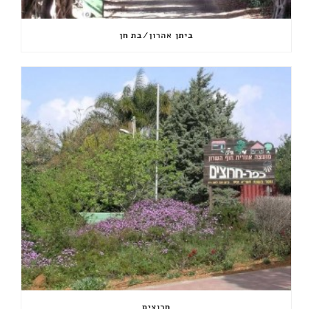
ביתן אהרון/בת חן
חרוצים