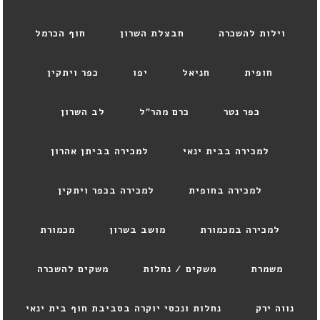
וילות להשכרה
חבצלת השרון
חוף הכרמל
חופית
חניאל
יפו
כפר ויתקין
כפר נטר
כרם מהר"ל
לב השרון
למכירה בבית ינאי
למכירה בביתן אהרון
למכירה בחופית
למכירה בכפר ויתקין
למכירה במכמורת
מושב בשרון
מכמורת
משמרת
משקים / נחלות
משקים להשכרה
נווה ירק
נחלות ונכסי יוקרה בסביבת חוף בית ינאי