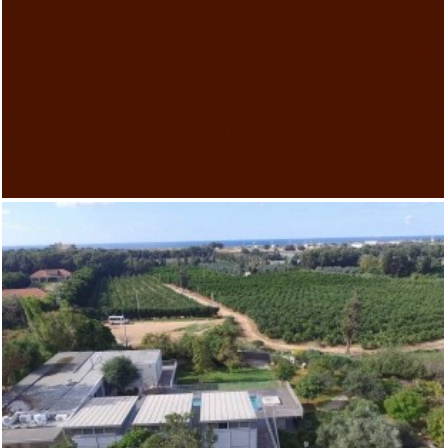
משק להשכרה בביתן אהרון- לא אקטואלי