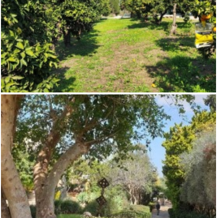
למכירה משק עזר מול נוף פתוח בבני ציון
,
,
בני ציון
משקים / נחלות
קו ראשון לים ונכסי יוקרה מיוחדים