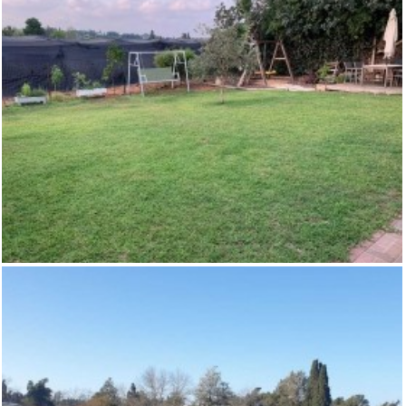
,
בני ציון
משקים / נחלות
וילה מקסימה מוקפת ירוק למכירה בבני ציון-
לא רלוונטי
,
,
בני ציון
וילות
וילות ובתים למכירה במושבים