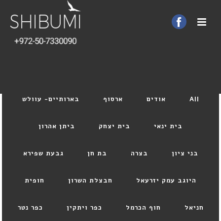
All
אודים
ארסוף
בארותיים- עוולש
בית ינאי
בית יצחק
ביתן אהרון
בני ציון
בצרה
בת חן
גבעת שפירא
היוגב עמק יזרעאל
חבצלת השרון
חופית
חניאל
חוף הכרמל
כפר ויתקין
כפר נטר