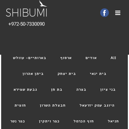
All
אודים
ארסוף
בארותיים- עוולש
בית ינאי
בית יצחק
ביתן אהרון
בני ציון
בצרה
בת חן
גבעת שפירא
היוגב עמק יזרעאל
חבצלת השרון
חופית
חניאל
חוף הכרמל
כפר ויתקין
כפר נטר