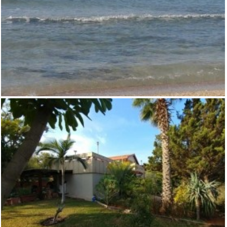
למכירה וילה בסביבת חוף חפר
,
,
בת חן
וילות
כפר ויתקין