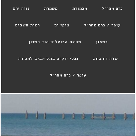
כרם מהר"ל
מכמורת
משמרת
נווה ירק
עופר / כרם מהר"ל
צוקי ים
רמות השבים
רשפון
שכונת הפועלים הוד השרון
שדה וורבורג
נכסי יוקרה בתל אביב למכירה
עופר / כרם מהר"ל