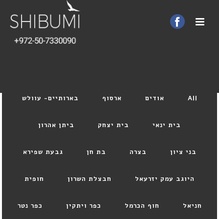
All
אודים
ארסוף
בארותיים- עוולש
בית ינאי
בית יצחק
ביתן אהרון
בני ציון
בצרה
בת חן
גבעת שפירא
היוגב עמק יזרעאל
חבצלת השרון
חופית
חניאל
חוף הכרמל
כפר ויתקין
כפר נטר