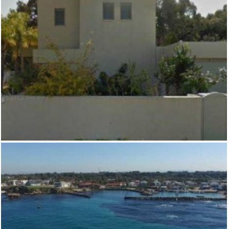
,
,
וילות
וילות ובתים למכירה במושבים
מכמורת
וילה במכמורת מרחק הליכה אל הים- לא
אקטואלי
,
,
,
וילות
למכירה במכמורת
מכמורת
נחלות ונכסי יוקרה בסביבת חוף בית
ינאי