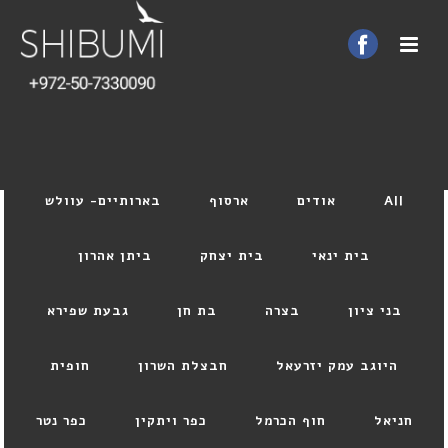
All
אודים
ארסוף
בארותיים- עוולש
בית ינאי
בית יצחק
ביתן אהרון
בני ציון
בצרה
בת חן
גבעת שפירא
היוגב עמק יזרעאל
חבצלת השרון
חופית
חניאל
חוף הכרמל
כפר ויתקין
כפר נטר