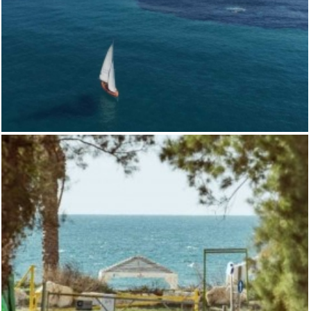
נחלה למכירה במכמורת ליד הים
,
מכמורת
משקים / נחלות