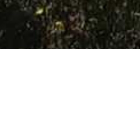
אודות שיבומי
ן הינה חברת בוטיק מובילה למתן שרותי ייעוץ ושיווק לנדל"ן ייחודי וי
הקמתה ב 1997, מלווה החברה את לקוחותיה במכירה ורכישה של נכסים מהיפים 
בהתאם לדרך החיים, ה – "Life Style" המתאים ביותר לכל אחד ואחת.
קרא עוד