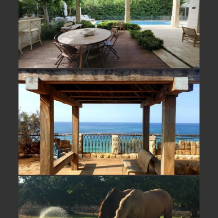
למכירה קו ראשון לים בבית ינאי- לא
אקטואלי
נחלה מדהימה למכירה/ השכרה במושב
פסטורלי בשרון