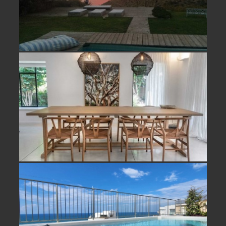
למכירה וילה בחופית- נמכר!
פנטהאוז עם נוף מלא לים להשכרה ביפו
תל אביב