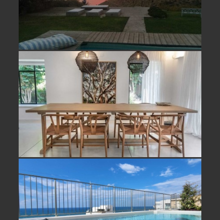
למכירה וילה בחופית- נמכר!
פנטהאוז עם נוף מלא לים להשכרה ביפו
תל אביב