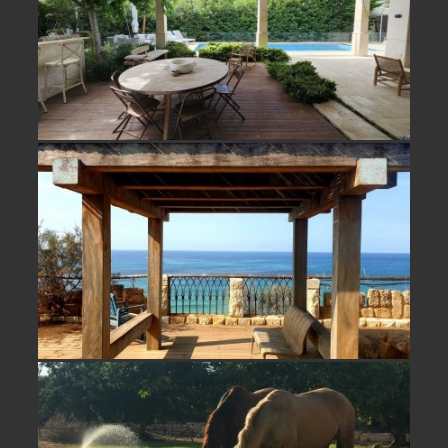
למכירה קו ראשון לים בבית ינאי- לא
אקטואלי
נחלה מדהימה למכירה/ השכרה במושב
פסטורלי בשרון