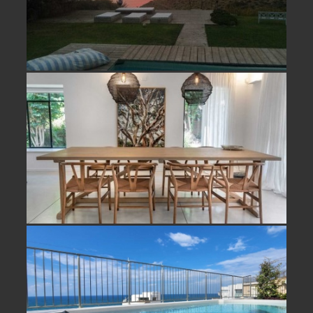
למכירה וילה בחופית- נמכר!
פנטהאוז עם נוף מלא לים להשכרה ביפו
תל אביב