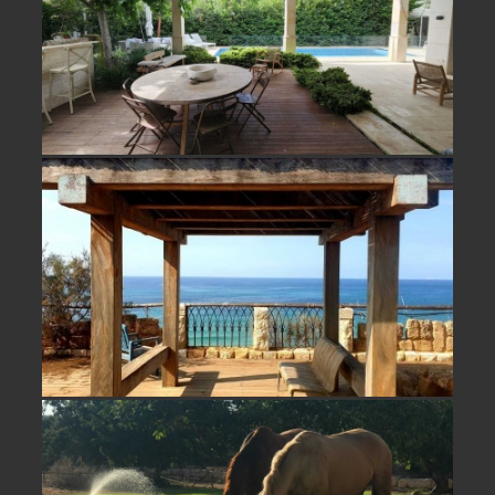
למכירה קו ראשון לים בבית ינאי- לא
אקטואלי
נחלה מדהימה למכירה/ השכרה במושב
פסטורלי בשרון