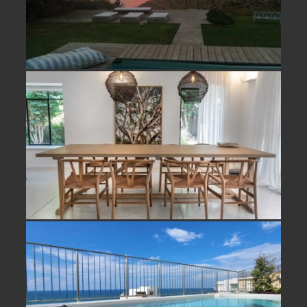
למכירה וילה בחופית- נמכר!
פנטהאוז עם נוף מלא לים להשכרה ביפו
תל אביב