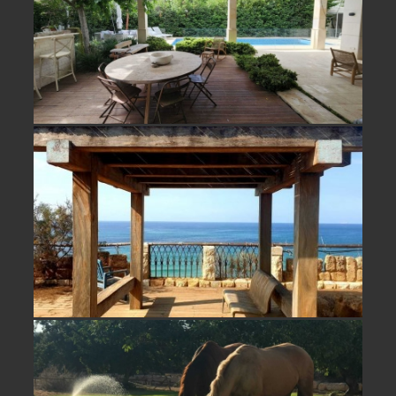
למכירה קו ראשון לים בבית ינאי- לא
אקטואלי
נחלה מדהימה למכירה/ השכרה במושב
פסטורלי בשרון