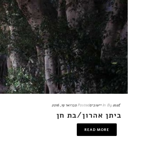
asaf
By
In
יישובים
Posted
פברואר 19, 2016
ביתן אהרון/בת חן
READ MORE