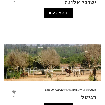
ישובי אלונה
4
READ MORE
asaf
By
In
יישובים
Posted
פברואר 19, 2016
חניאל
0