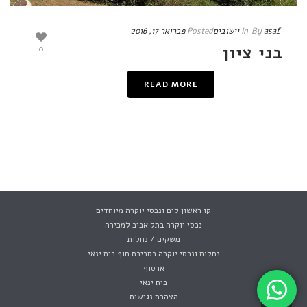
asaf
By
In
יישובים
Posted
פברואר 17, 2016
בני ציון
0
READ MORE
קו ראשון לים ונכסי יוקרה מיוחדים
נכסי יוקרה בתל אביב למכירה
משקים / נחלות
נחלות ונכסי יוקרה בסביבת חוף בית ינאי
ארסוף
בית ינאי
הצהרת נגישות