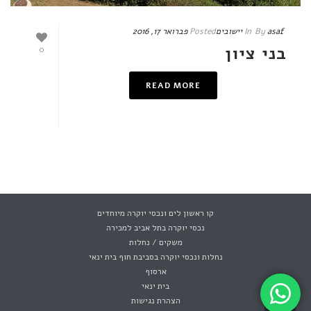
asaf
By
In
יישובים
Posted
פברואר 17, 2016
בני ציון
0
READ MORE
קו ראשון לים ונכסי יוקרה מיוחדים
נכסי יוקרה בתל אביב למכירה
משקים / נחלות
נחלות ונכסי יוקרה בסביבת חוף בית ינאי
ארסוף
בית ינאי
הצהרת נגישות