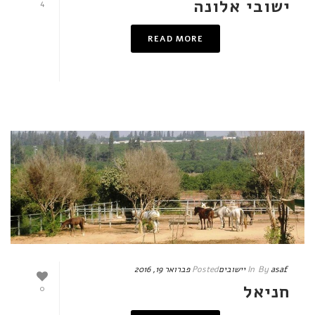
ישובי אלונה
4
READ MORE
asaf
By
In
יישובים
Posted
פברואר 19, 2016
חניאל
0