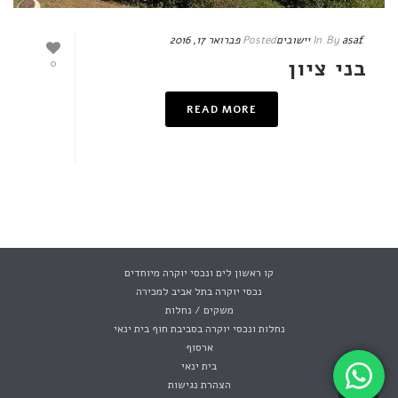
asaf
By
In
יישובים
Posted
פברואר 17, 2016
בני ציון
0
READ MORE
קו ראשון לים ונכסי יוקרה מיוחדים
נכסי יוקרה בתל אביב למכירה
משקים / נחלות
נחלות ונכסי יוקרה בסביבת חוף בית ינאי
ארסוף
בית ינאי
הצהרת נגישות