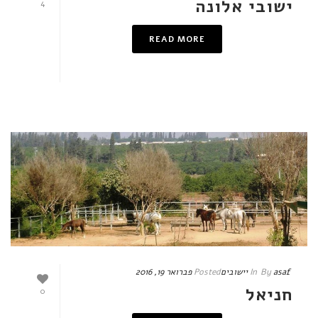
ישובי אלונה
4
READ MORE
asaf
By
In
יישובים
Posted
פברואר 19, 2016
חניאל
0