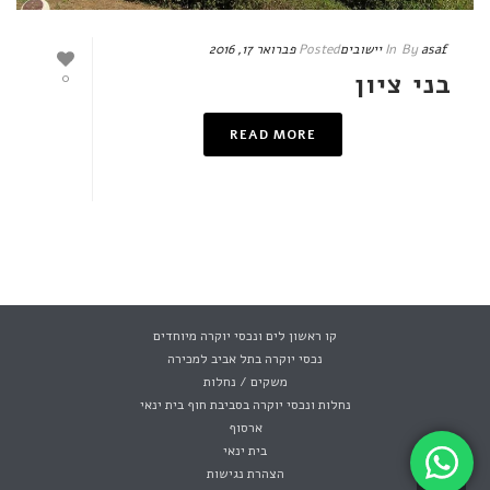
asaf
By
In
יישובים
Posted
פברואר 17, 2016
בני ציון
0
READ MORE
קו ראשון לים ונכסי יוקרה מיוחדים
נכסי יוקרה בתל אביב למכירה
משקים / נחלות
נחלות ונכסי יוקרה בסביבת חוף בית ינאי
ארסוף
בית ינאי
הצהרת נגישות