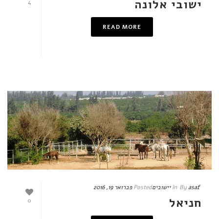
ישובי אלונה
4
READ MORE
asaf
By
In
יישובים
Posted
פברואר 19, 2016
חניאל
0