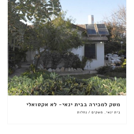
משק למכירה בבית ינאי- לא אקטואלי
,
בית ינאי
משקים / נחלות