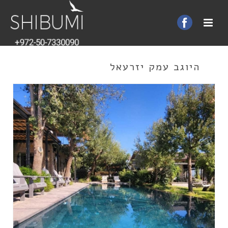
היוגב עמק יזרעאל