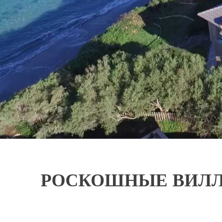
РОСКОШНЫЕ ВИЛЛ