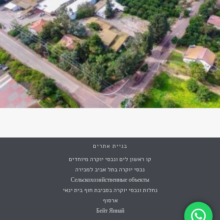
בניית אתרים
קו ראשון לים ונכסי יוקרה מיוחדים
נכסי יוקרה בתל אביב למכירה
Сельскохозяйственные объекты
נחלות ונכסי יוקרה בסביבת חוף בית ינאי
ארסוף
Бейт Яннай